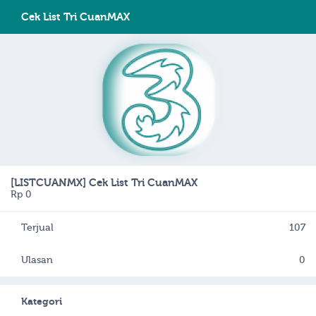
Cek List Tri CuanMAX
[LISTCUANMX] Cek List Tri CuanMAX
Rp 0
Terjual
107
Ulasan
0
Kategori